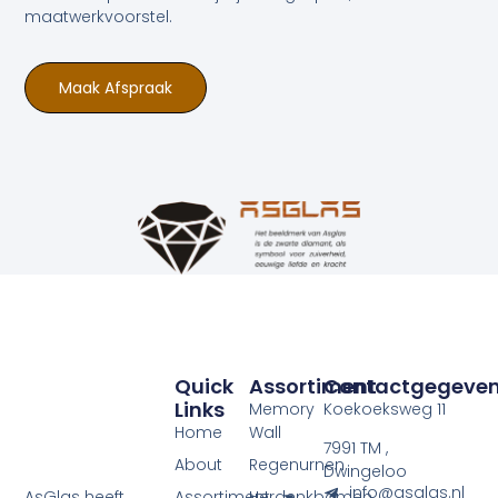
maatwerkvoorstel.
Maak Afspraak
Quick
Assortiment
Contactgegeve
Links
Memory
Koekoeksweg 11
Home
Wall
7991 TM ,
About
Regenurnen
Dwingeloo
info@asglas.nl
Assortiment
Herdenkbomen
AsGlas heeft