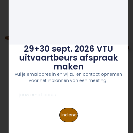
unieke
innovaties voor
de begraafplaats
van de toekomst
29+30 sept. 2026 VTU
producten voor as-bestemmingen
uitvaartbeurs afspraak
maken
Contact
vul je emailadres in en wij zullen contact opnemen
voor het inplannen van een meeting !
Indienen