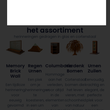
het assortiment
herinneringen gedragen in glas en cortenstaal
Memory
Columbaria
Regen
Herdenk
Urnen
Brick
Urnen
Bomen
Zuilen
Hommage
Wall
aan het
Een plek
Cortenstaal
Eenvoudig,
Een tijdloze
verleden,
om je
bomen die
krachtig en
herinnering,
voor altijd
herinneringen
het leven
elegant, de
voor
in de
te
vieren, met
perfecte
eeuwig
elementen
koesteren,
schoonheid
plek voor
gevormd
van
in een urn
van natuur
een