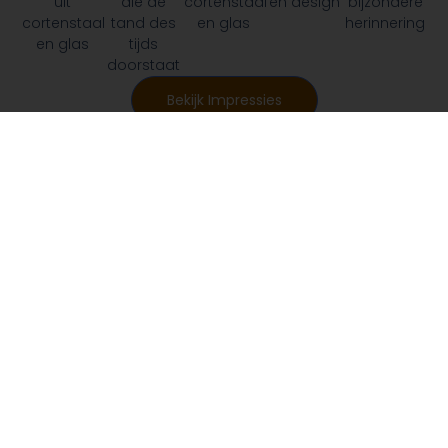
uit
cortenstaal
die de
en design
bijzondere
cortenstaal
en glas
tand des
herinnering
en glas
tijds
doorstaat
Bekijk Impressies