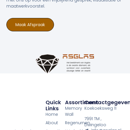
maatwerkvoorstel.
Maak Afspraak
Quick
Assortiment
Contactgegeve
Links
Memory
Koekoeksweg 11
Home
Wall
7991 TM ,
About
Regenurnen
Dwingeloo